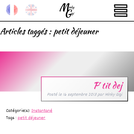
Articles taggés :
petit déjeuner
P´tit dej
Posté le
16 septembre 2013
par
Minky Gigi
Catégorie(s):
Instantané
Tags :
petit déjeuner