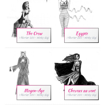
The Crow
Egypte
1 février 2011
-
Minky Gigi
1 février 2011
-
Minky Gigi
Moyen-Âge
Cheveux au vent
1 février 2011
-
Minky Gigi
1 février 2011
-
Minky Gigi