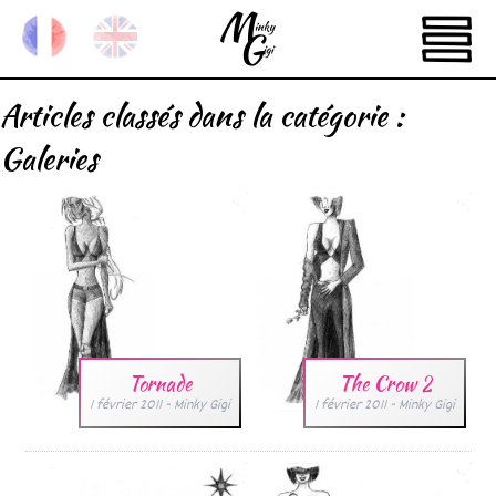
Articles classés dans la catégorie :
Galeries
Tornade
The Crow 2
1 février 2011
-
Minky Gigi
1 février 2011
-
Minky Gigi