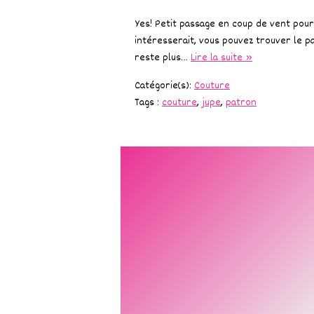
Yes! Petit passage en coup de vent pour
intéresserait, vous pouvez trouver le pa
reste plus…
Lire la suite »
Catégorie(s):
Couture
Tags :
couture
,
jupe
,
patron