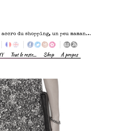
eu accro du shopping, un peu maman…
IY
Tout le reste…
Shop
À propos