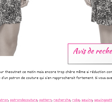
Avis de rech
sur theoutnet ce matin mais encore trop chère même si réduction con
he d’un patron de couture qui s’en rapprocherait fortement. Si vous av
atron
,
patrondecouture
,
pattern
,
recherche
,
robe
,
sewing
,
sewingpat