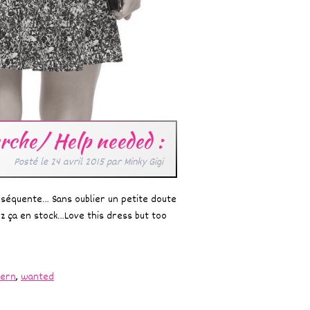
erche/ Help needed :
Posté le
24 avril 2015
par
Minky Gigi
séquente… Sans oublier un petite doute
ez ça en stock…Love this dress but too
tern
,
wanted