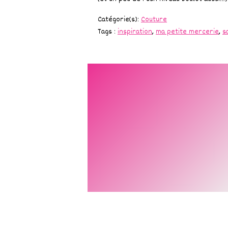
Catégorie(s):
Couture
Tags :
inspiration
,
ma petite mercerie
,
s