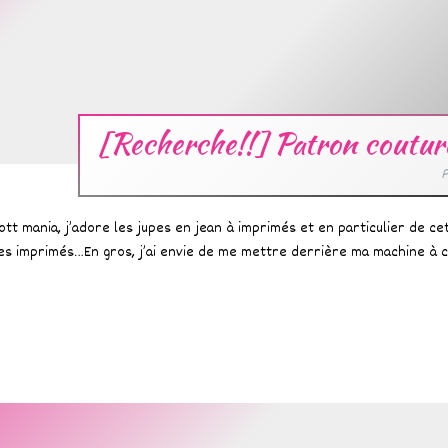
[Recherche!!] Patron couture
P
ott mania, j’adore les jupes en jean à imprimés et en particulier de cet
r les imprimés…En gros, j’ai envie de me mettre derrière ma machine à 