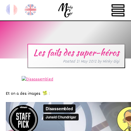
Les fails des super-héros
Posted
21 May 2012
by
Minky Gigi
Et on a des images
: