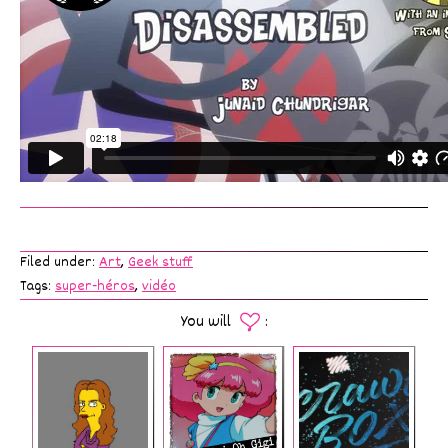
Filed under:
Art
,
Geek stuff
Tags:
super-héros
,
vidéo
You will
: