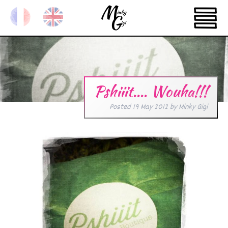
Pshiiit…. Wouha!!!
Posted
19 May 2012
by
Minky Gigi