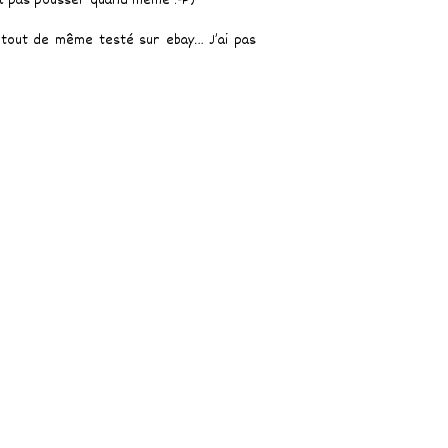
ut pas pousser quand même :-P)
ai tout de même testé sur ebay… J’ai pas