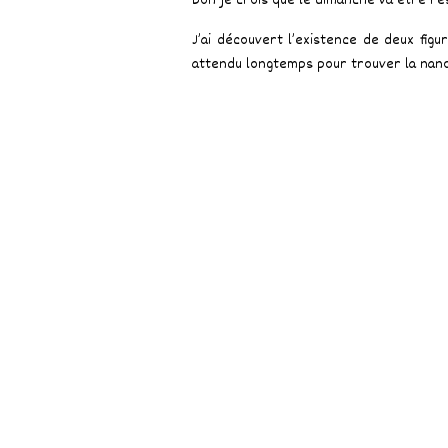
Bon je crois que le dimanche va être ré
J’ai découvert l’existence de deux figu
attendu longtemps pour trouver la nano