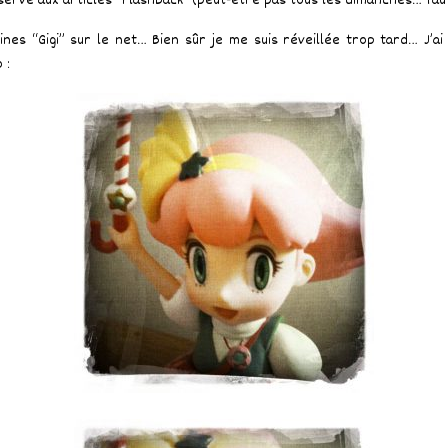
servé aux articles “FlashBack” (peut-être pas tous les dimanches… fa
rines “Gigi” sur le net… Bien sûr je me suis réveillée trop tard… J’
 :