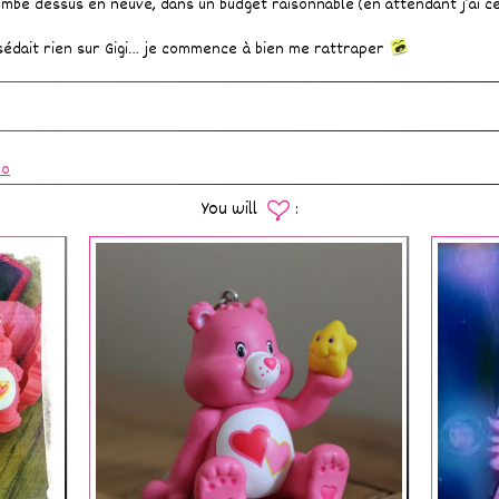
ombe dessus en neuve, dans un budget raisonnable (en attendant j’ai ce
ossédait rien sur Gigi… je commence à bien me rattraper
no
You will
: