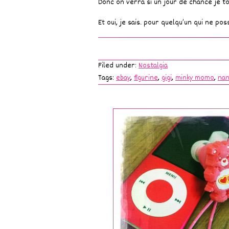
Donc on verra si un jour de chance je t
Et oui, je sais. pour quelqu’un qui ne p
Filed under:
Nostalgia
Tags:
ebay
,
figurine
,
gigi
,
minky momo
,
na