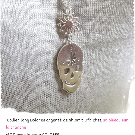
Collier long Dolores argenté de Shlomit Ofir chez
un oiseau sur
la branche
-20% avec le code COLORES