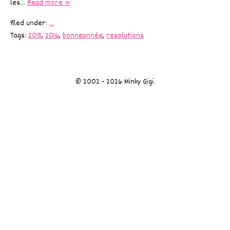
les…
Read more »
filed under:
...
Tags:
2015
,
2016
,
bonneannée
,
resolutions
© 2002 - 2026 Minky Gigi.