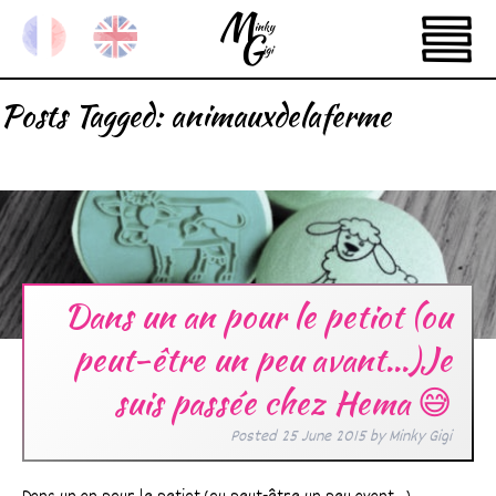
Posts Tagged:
animauxdelaferme
Dans un an pour le petiot (ou
peut-être un peu avant…)Je
suis passée chez Hema 😅
Posted
25 June 2015
by
Minky Gigi