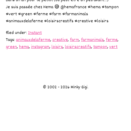
Dans un an pour le petiot (ou peut-être un peu avant…)
Je suis passée chez Hema 😅 @hemafrance #hema #tampon
#vert #green #ferme #farm #farmanimals
#animauxdelaferme #loisirscreatifs #creative #loisirs
filed under:
Instant
Tags:
animauxdelaferme
,
creative
,
farm
,
farmanimals
,
ferme
,
green
,
hema
,
instagram
,
loisirs
,
loisirscreatifs
,
tampon
,
vert
© 2002 - 2026 Minky Gigi.