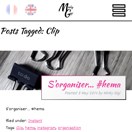
Posts Tagged:
Clip
S’organiser… #hema
Posted
3 May 2014
by
Minky Gigi
S’organiser… #hema
filed under:
Instant
Tags:
Clip
,
hema
,
instagram
,
organisation