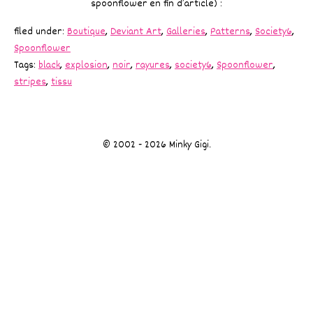
spoonflower en fin d’article) :
filed under:
Boutique
,
Deviant Art
,
Galleries
,
Patterns
,
Society6
,
Spoonflower
Tags:
black
,
explosion
,
noir
,
rayures
,
society6
,
Spoonflower
,
stripes
,
tissu
© 2002 - 2026 Minky Gigi.