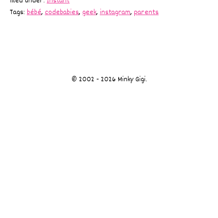
filed under:
Instant
Tags:
bébé
,
codebabies
,
geek
,
instagram
,
parents
© 2002 - 2026 Minky Gigi.