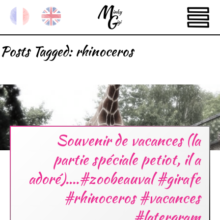
Posts Tagged:
rhinoceros
Souvenir de vacances (la
partie spéciale petiot, il a
adoré)….#zoobeauval #girafe
#rhinoceros #vacances
#latergram