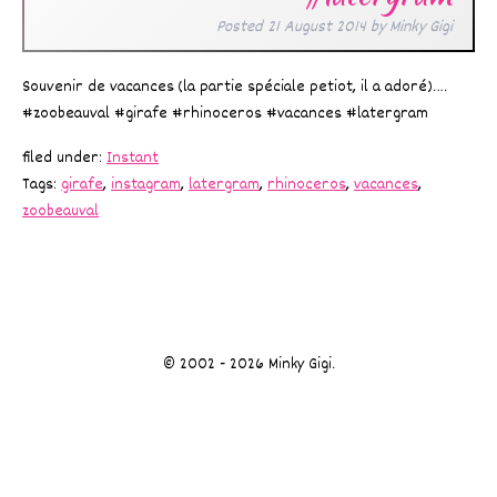
Posted
21 August 2014
by
Minky Gigi
Souvenir de vacances (la partie spéciale petiot, il a adoré)….
#zoobeauval #girafe #rhinoceros #vacances #latergram
filed under:
Instant
Tags:
girafe
,
instagram
,
latergram
,
rhinoceros
,
vacances
,
zoobeauval
© 2002 - 2026 Minky Gigi.