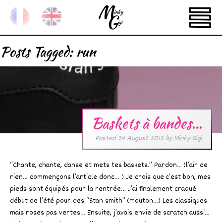
Posts Tagged:
run
Baskets à bandes…
Posted
24 August 2015
by
Minky Gigi
“Chante, chante, danse et mets tes baskets.” Pardon… (l’air de
rien… commençons l’article donc… ) Je crois que c’est bon, mes
pieds sont équipés pour la rentrée… J’ai finalement craqué
début de l’été pour des “Stan smith” (mouton…) Les classiques
mais roses pas vertes… Ensuite, j’avais envie de scratch aussi…