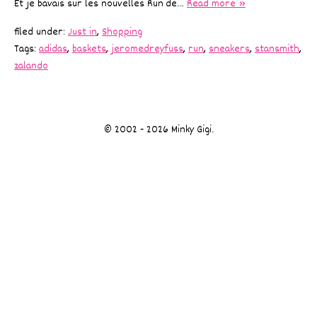
Et je bavais sur les nouvelles Run de…
Read more »
filed under:
Just in
,
Shopping
Tags:
adidas
,
baskets
,
jeromedreyfuss
,
run
,
sneakers
,
stansmith
,
zalando
© 2002 - 2026 Minky Gigi.