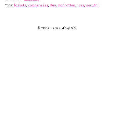
Tags:
baskets
,
compensées
,
fluo
,
manhattan
,
rose
,
serafini
© 2002 - 2026 Minky Gigi.