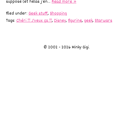
suppose (et hélas j’en…
Read more »
filed under:
Geek stuff
,
Shopping
Tags:
Chéri !!! J'veux ça !!!
,
Disney
,
figurine
,
geek
,
Starwars
© 2002 - 2026 Minky Gigi.