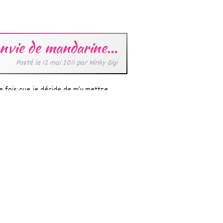
nvie de mandarine…
Posté le
12 mai 2011
par
Minky Gigi
re fois que je décide de m’y mettre
ent Parce que le jean qui colle,