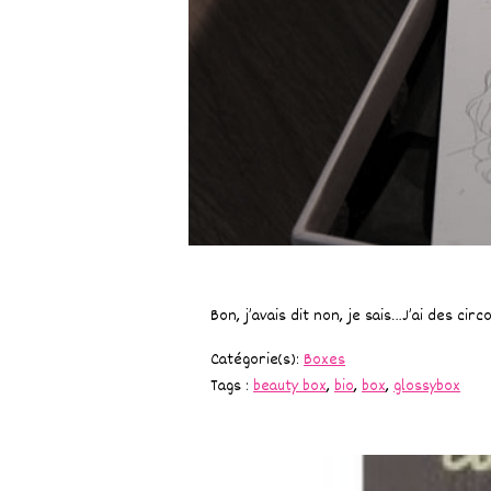
Bon, j’avais dit non, je sais…J’ai des c
Catégorie(s):
Boxes
Tags :
beauty box
,
bio
,
box
,
glossybox