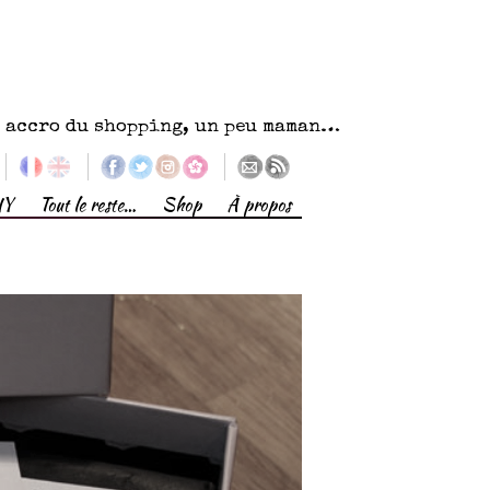
eu accro du shopping, un peu maman…
IY
Tout le reste…
Shop
À propos