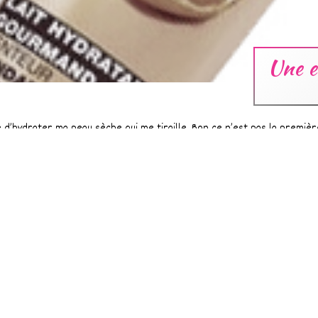
Une e
e d’hydrater ma peau sèche qui me tiraille. Bon ce n’est pas la premiè
on hydratant (fluide ou lait) : Celui qui hydrate et qui pénètre rapidem
←
1
2
3