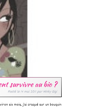
t survivre au bio ?
Posté le
14 mai 2011
par
Minky Gigi
nviron six mois, j’ai craqué sur un bouquin