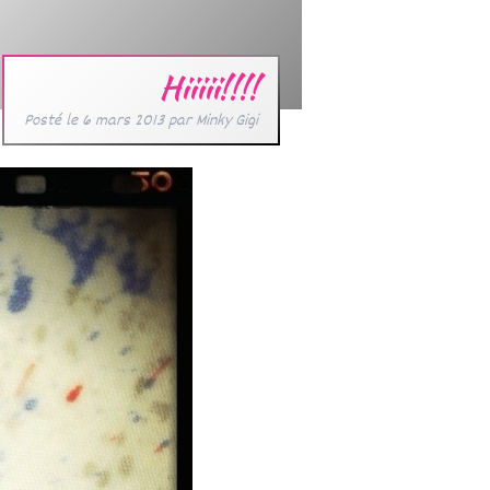
Hiiiii!!!!
Posté le
6 mars 2013
par
Minky Gigi