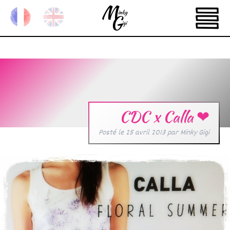
CDC x Calla ❤
Posté le
25 avril 2013
par
Minky Gigi