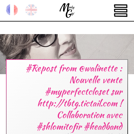
#Repost from @walinette :
Nouvelle vente
#myperfectcloset sur
http://tbtg.tictail.com !
Collaboration avec
#shlomitofir #headband