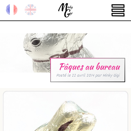
Pâques au bureau
Posté le
22 avril 2014
par
Minky Gigi