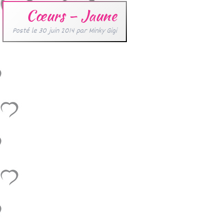
Cœurs – Jaune
Posté le
30 juin 2014
par
Minky Gigi