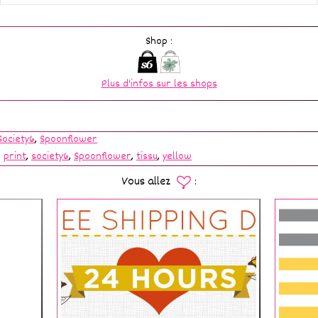
Shop :
Plus d'infos sur les shops
Society6
,
Spoonflower
,
print
,
society6
,
Spoonflower
,
tissu
,
yellow
Vous allez
: