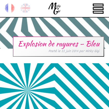
Explosion de rayures – Bleu
Posté le
22 juin 2014
par
Minky Gigi