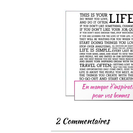
En manque d'inspirat
pour vos bonnes
résolutions de 2014
Voici de l'inspiratio
2
Commentaires
Laisser un commentaire