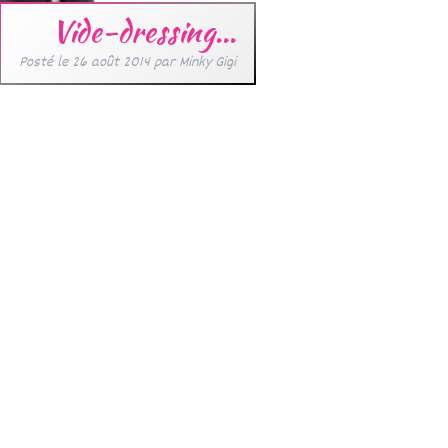
Vide-dressing…
Posté le
26 août 2014
par
Minky Gigi