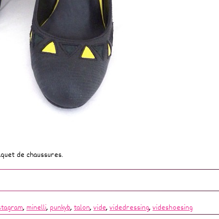
aquet de chaussures.
stagram
,
minelli
,
punkyb
,
talon
,
vide
,
videdressing
,
videshoesing