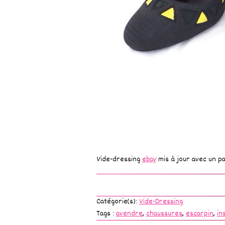
Vide-dressing
ebay
mis à jour avec un p
Catégorie(s):
Vide-Dressing
Tags :
avendre
,
chaussures
,
escarpin
,
in