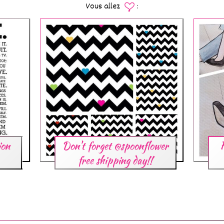
Vous allez
:
ion
Don't forget @spoonflower
free shipping day!!
 ?
N'oubliez pas la journée
n
frais de port offerts sur
#sp...