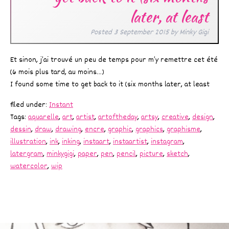
later, at least
Posted
3 September 2015
by
Minky Gigi
Et sinon, j’ai trouvé un peu de temps pour m’y remettre cet été
(6 mois plus tard, au moins…)
I found some time to get back to it (six months later, at least
filed under:
Instant
Tags:
aquarelle
,
art
,
artist
,
artoftheday
,
artsy
,
creative
,
design
,
dessin
,
draw
,
drawing
,
encre
,
graphic
,
graphics
,
graphisme
,
illustration
,
ink
,
inking
,
instaart
,
instaartist
,
instagram
,
latergram
,
minkygigi
,
paper
,
pen
,
pencil
,
picture
,
sketch
,
watercolor
,
wip