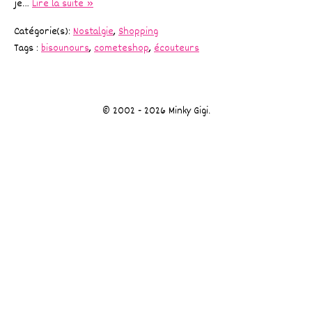
je…
Lire la suite »
Catégorie(s):
Nostalgie
,
Shopping
Tags :
bisounours
,
cometeshop
,
écouteurs
© 2002 - 2026 Minky Gigi.