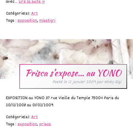
avec…
Lire la suite »
Catégorie(s):
Art
Tags :
exposition
,
misstigri
Prisca s’expose… au YONO
Posté le
12 janvier 2009
par
Minky Gigi
EXPOSITION au YONO 37 rue Vieille du Temple 75004 Paris du
20/12/2008 au 01/02/2009
Catégorie(s):
Art
Tags :
exposition
,
prisca