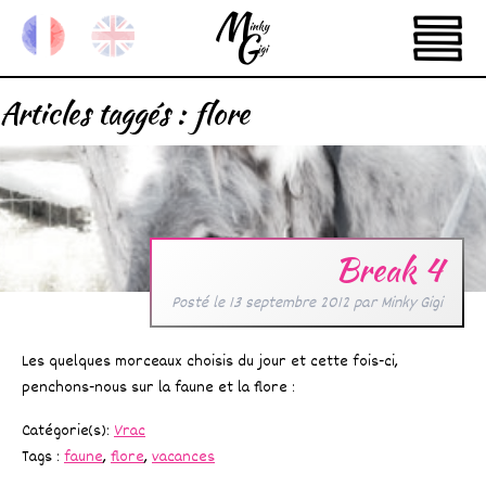
Articles taggés :
flore
Break 4
Posté le
13 septembre 2012
par
Minky Gigi
Les quelques morceaux choisis du jour et cette fois-ci,
penchons-nous sur la faune et la flore :
Catégorie(s):
Vrac
Tags :
faune
,
flore
,
vacances