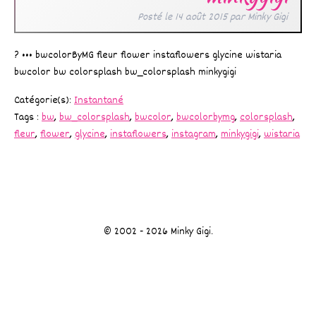
Posté le
14 août 2015
par
Minky Gigi
? ••• bwcolorByMG fleur flower instaflowers glycine wistaria
bwcolor bw colorsplash bw_colorsplash minkygigi
Catégorie(s):
Instantané
Tags :
bw
,
bw_colorsplash
,
bwcolor
,
bwcolorbymg
,
colorsplash
,
fleur
,
flower
,
glycine
,
instaflowers
,
instagram
,
minkygigi
,
wistaria
© 2002 - 2026 Minky Gigi.