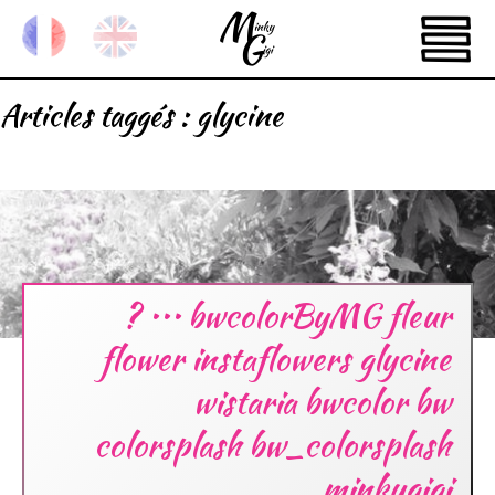
Articles taggés :
glycine
? ••• bwcolorByMG fleur
flower instaflowers glycine
wistaria bwcolor bw
colorsplash bw_colorsplash
minkygigi