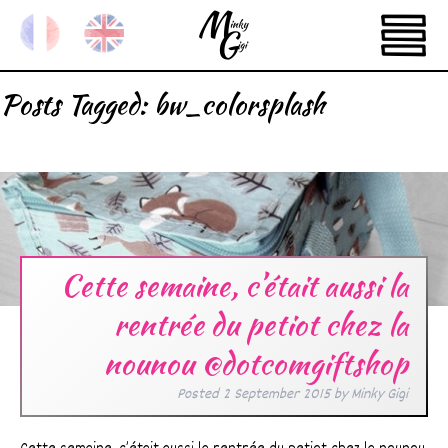
Posts Tagged:
bw_colorsplash
Cette semaine, c’était aussi la
rentrée du petiot chez la
nounou @dotcomgiftshop
Posted
2 September 2015
by
Minky Gigi