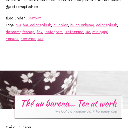
Cette semaine, c’était aussi la rentrée du petiot chez la nounou
@dotcomgiftshop
filed under:
Instant
Tags:
bw
,
bw_colorsplash
,
bwcolor
,
bwcolorbymg
,
colorsplash
,
dotcomgiftshop
,
fox
,
instagram
,
isotherme
,
kid
,
minkygigi
,
renard
,
rentree
,
sac
Thé au bureau… Tea at work
Posted
20 August 2015
by
Minky Gigi
Thé au bureau…