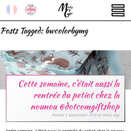
Posts Tagged:
bwcolorbymg
Cette semaine, c’était aussi la
rentrée du petiot chez la
nounou @dotcomgiftshop
Posted
2 September 2015
by
Minky Gigi