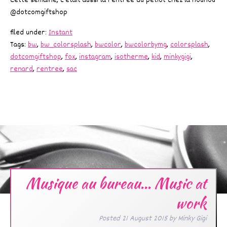
Cette semaine, c’était aussi la rentrée du petiot chez la nounou
@dotcomgiftshop
filed under:
Instant
Tags:
bw
,
bw_colorsplash
,
bwcolor
,
bwcolorbymg
,
colorsplash
,
dotcomgiftshop
,
fox
,
instagram
,
isotherme
,
kid
,
minkygigi
,
renard
,
rentree
,
sac
Musique au bureau… Music at
work
Posted
21 August 2015
by
Minky Gigi