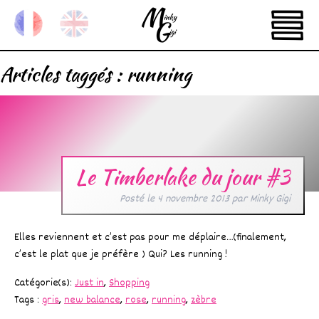
Articles taggés :
running
Le Timberlake du jour #3
Posté le
4 novembre 2013
par
Minky Gigi
Elles reviennent et c’est pas pour me déplaire…(finalement,
c’est le plat que je préfère ) Qui? Les running !
Catégorie(s):
Just in
,
Shopping
Tags :
gris
,
new balance
,
rose
,
running
,
zèbre