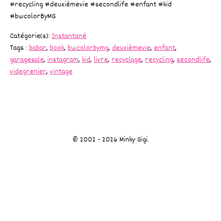
#recycling #deuxièmevie #secondlife #enfant #kid
#bwcolorByMG
Catégorie(s):
Instantané
Tags :
babar
,
book
,
bwcolorbymg
,
deuxièmevie
,
enfant
,
garagesale
,
instagram
,
kid
,
livre
,
recyclage
,
recycling
,
secondlife
,
videgrenier
,
vintage
© 2002 - 2026 Minky Gigi.