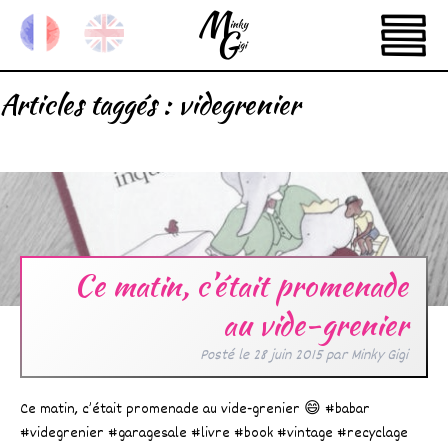
Articles taggés :
videgrenier
Ce matin, c’était promenade
au vide-grenier
Posté le
28 juin 2015
par
Minky Gigi
Ce matin, c’était promenade au vide-grenier 😄 #babar
#videgrenier #garagesale #livre #book #vintage #recyclage