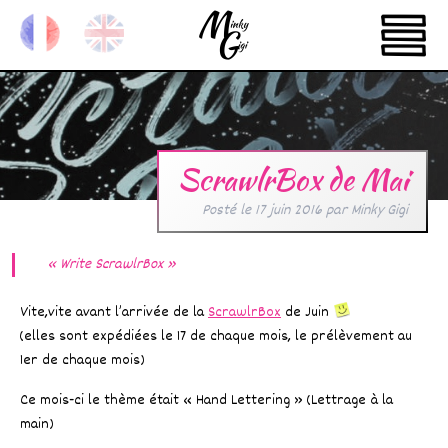
ScrawlrBox de Mai
Posté le
17 juin 2016
par
Minky Gigi
« Write ScrawlrBox »
Vite,vite avant l’arrivée de la
ScrawlrBox
de Juin
(elles sont expédiées le 17 de chaque mois, le prélèvement au
1er de chaque mois)
Ce mois-ci le thème était « Hand Lettering » (Lettrage à la
main)