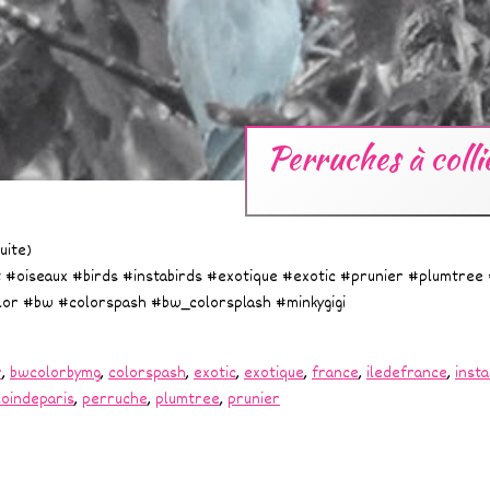
Perruches à coll
uite)
#oiseaux #birds #instabirds #exotique #exotic #prunier #plumtree 
or #bw #colorspash #bw_colorsplash #minkygigi
r
,
bwcolorbymg
,
colorspash
,
exotic
,
exotique
,
france
,
iledefrance
,
insta
loindeparis
,
perruche
,
plumtree
,
prunier