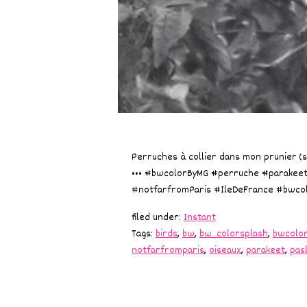
Perruches à collier dans mon prunier (s
••• #bwcolorByMG #perruche #parakeet 
#notfarfromParis #IleDeFrance #bwcol
filed under:
Instant
Tags:
birds
,
bw
,
bw_colorsplash
,
bwcolo
notfarfromparis
,
oiseaux
,
parakeet
,
pas