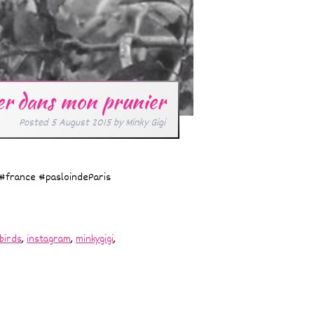
ier dans mon prunier
Posted
5 August 2015
by
Minky Gigi
#france #pasloindeParis
birds
,
instagram
,
minkygigi
,