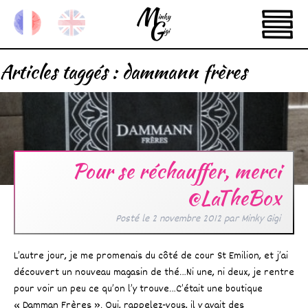
Articles taggés :
dammann frères
Pour se réchauffer, merci
@LaTheBox
Posté le
2 novembre 2012
par
Minky Gigi
L’autre jour, je me promenais du côté de cour St Emilion, et j’ai
découvert un nouveau magasin de thé…Ni une, ni deux, je rentre
pour voir un peu ce qu’on l’y trouve…C’était une boutique
« Damman Frères ». Oui, rappelez-vous, il y avait des