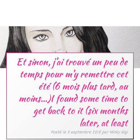
Et sinon, j’ai trouvé un peu de
temps pour m’y remettre cet
été (6 mois plus tard, au
moins…)I found some time to
get back to it (six months
later, at least
Posté le
3 septembre 2015
par
Minky Gigi