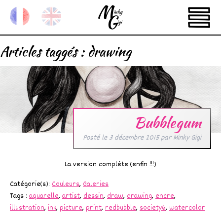
Articles taggés :
drawing
Bubblegum
Posté le
3 décembre 2015
par
Minky Gigi
La version complète (enfin !!!)
Catégorie(s):
Couleurs
,
Galeries
Tags :
aquarelle
,
artist
,
dessin
,
draw
,
drawing
,
encre
,
illustration
,
ink
,
picture
,
print
,
redbubble
,
society6
,
watercolor