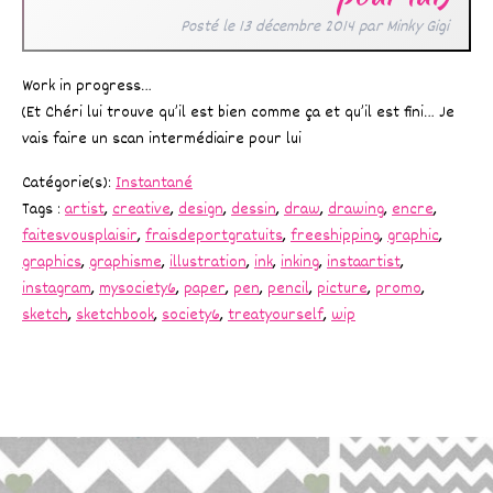
Posté le
13 décembre 2014
par
Minky Gigi
Work in progress…
(Et Chéri lui trouve qu’il est bien comme ça et qu’il est fini… Je
vais faire un scan intermédiaire pour lui
Catégorie(s):
Instantané
Tags :
artist
,
creative
,
design
,
dessin
,
draw
,
drawing
,
encre
,
faitesvousplaisir
,
fraisdeportgratuits
,
freeshipping
,
graphic
,
graphics
,
graphisme
,
illustration
,
ink
,
inking
,
instaartist
,
instagram
,
mysociety6
,
paper
,
pen
,
pencil
,
picture
,
promo
,
sketch
,
sketchbook
,
society6
,
treatyourself
,
wip