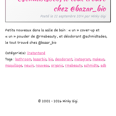
chez @bazar_bio
Posté le
22 septembre 2014
par
Minky Gigi
Petits nouveaux dans la salle de bain : « un » cover-up et
« un » powder de @rmsbeauty , et déodorant @schmidtsdeo,
le tout trouvé chez @bazar_bio
Catégorie(s):
Instantané
Tags :
bathroom
,
bazarbio
,
bio
,
deodorant
,
instagram
,
makeup
,
maquillage
,
newin
,
nouveau
,
organic
,
rmsbeauty
,
schmidts
,
sdb
© 2002 - 2026 Minky Gigi.