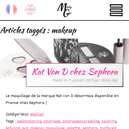
Articles taggés :
makeup
Kat Von D chez Sephora
Posté le
19 janvier 2017
par
Minky Gigi
Le maquillage de la marque Kat von D désormais disponible en
France chez Sephora |
Catégorie(s):
Wishlist
Tags :
adultcoloring
,
coloriage
,
coloriagepouradulte
,
coloring
,
katvond
,
kvd
,
makeup
,
maquillage
,
palette
,
sephora
,
toofaced