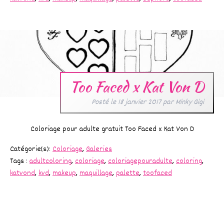
Too Faced x Kat Von D
Posté le
18 janvier 2017
par
Minky Gigi
Coloriage pour adulte gratuit Too Faced x Kat Von D
Catégorie(s):
Coloriage
,
Galeries
Tags :
adultcoloring
,
coloriage
,
coloriagepouradulte
,
coloring
,
katvond
,
kvd
,
makeup
,
maquillage
,
palette
,
toofaced