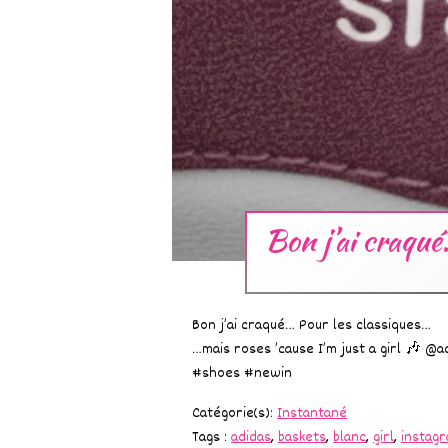
Bon j’ai craqué
Bon j’ai craqué… Pour les classiques…
…mais roses ’cause I’m just a girl 🎶 
#shoes #newin
Catégorie(s):
Instantané
Tags :
adidas
,
baskets
,
blanc
,
girl
,
instag