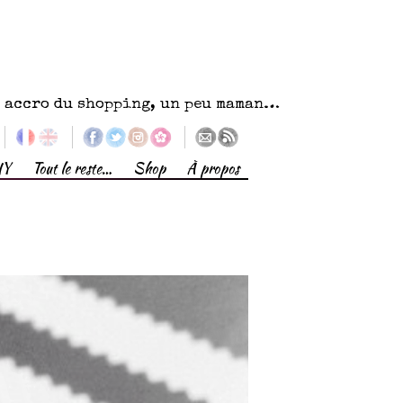
eu accro du shopping, un peu maman…
IY
Tout le reste…
Shop
À propos