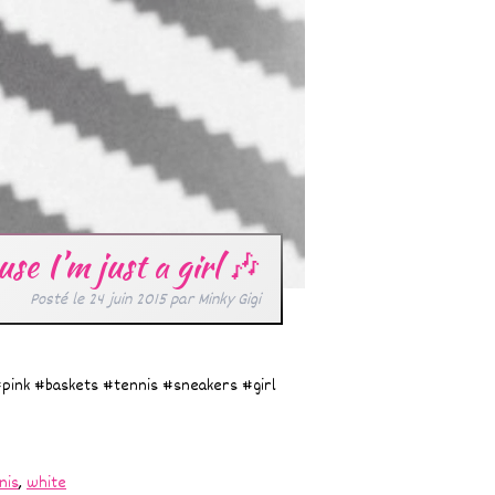
se I’m just a girl 🎶
Posté le
24 juin 2015
par
Minky Gigi
#pink #baskets #tennis #sneakers #girl
nis
,
white