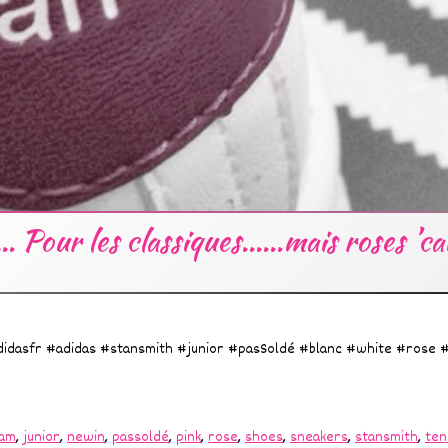
… Pour les classiques……mais roses ’cau
@adidasfr #adidas #stansmith #junior #pasSoldé #blanc #white #rose 
ram
,
junior
,
newin
,
passoldé
,
pink
,
rose
,
shoes
,
sneakers
,
stansmith
,
ten